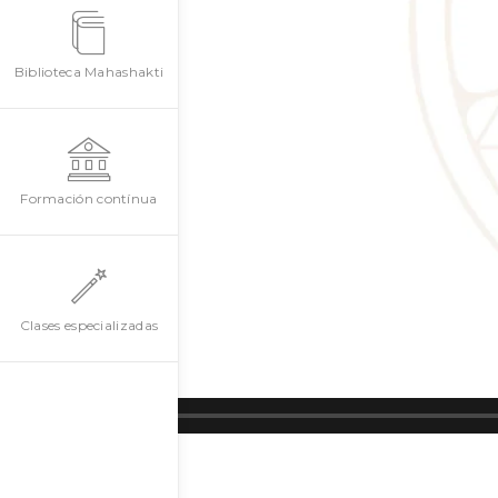
Biblioteca Mahashakti
Formación contínua
Clases especializadas